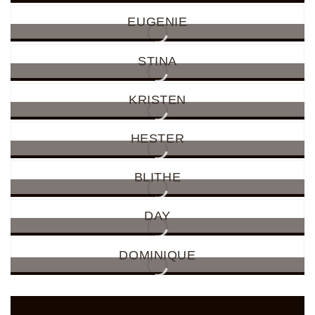
EUGENIE
STINA
KRISTEN
HESTER
BLITHE
DAY
DOMINIQUE