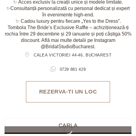
✨
Acces exclusiv
la creații unice și modele limitate.
✨
Consultanță personalizată
cu personal dedicat și expert
în evenimente high-end.
✨ Cadou luxury pentru fiecare
„Yes to the Dress”
.
Tombola The Bride’s Exclusive Raffle
– achiziționează-ți
rochia între 29 decembrie și 29 ianuarie și
poți câștiga 50%
discount
. Află mai multe detalii pe Instagram
@BridalStudioBucharest
.
CALEA VICTORIEI 44-46, BUCHAREST
0729 881 429
REZERVA-TI UN LOC
CARLA