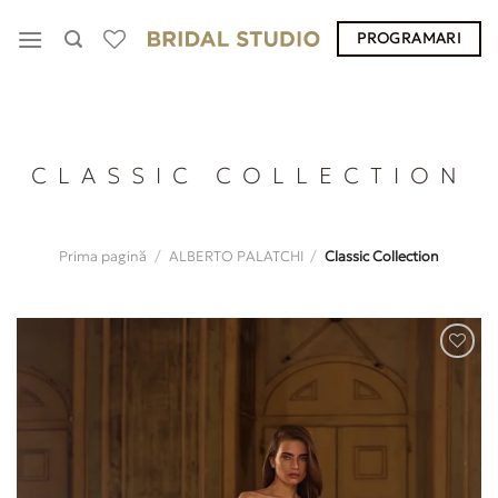
Skip
PROGRAMARI
to
content
CLASSIC COLLECTION
Prima pagină
/
ALBERTO PALATCHI
/
Classic Collection