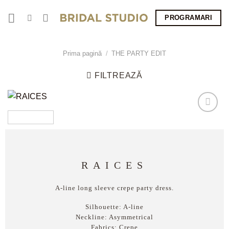
Skip
PROGRAMARI
to
content
Prima pagină
/
THE PARTY EDIT
FILTREAZĂ
RAICES
A-line long sleeve crepe party dress.
Silhouette:
A-line
Neckline:
Asymmetrical
Fabrics:
Crepe